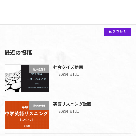
しました。 stage1やstage4の予習に、または前
に合格したレベルの復習に利用してください。
忘れかけているタイミングで復習すると学習効
果絶大です。 動画リスト タップで視 […]
続きを読む
最近の投稿
社会クイズ動画
動画教材
2023年5月5日
英語リスニング動画
動画教材
2023年3月5日